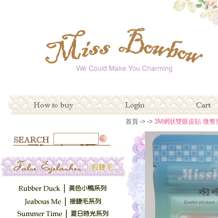
首頁
->
->
3M網狀雙眼皮貼 微整