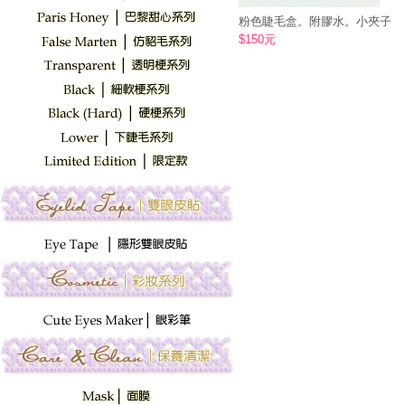
粉色睫毛盒。附膠水。小夾子
$
150
元