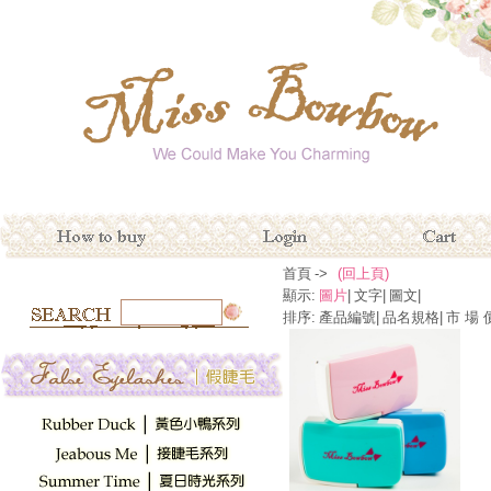
首頁
->
(回上頁)
顯示:
圖片
|
文字
|
圖文
|
排序:
產品編號
|
品名規格
|
市 場 