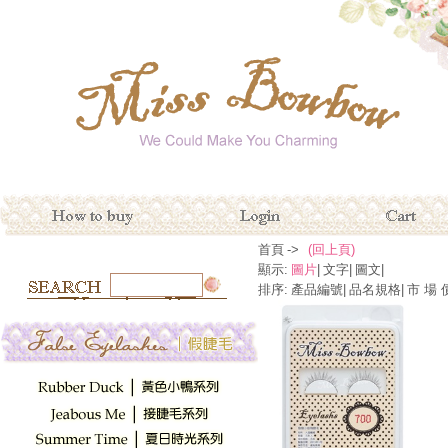
首頁
->
(回上頁)
顯示:
圖片
|
文字
|
圖文
|
排序:
產品編號
|
品名規格
|
市 場 